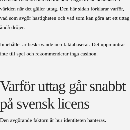
världen när det gäller uttag. Den här sidan förklarar varför,
vad som avgör hastigheten och vad som kan göra att ett uttag
ändå dröjer.
Innehållet är beskrivande och faktabaserat. Det uppmuntrar
inte till spel och rekommenderar inga casinon.
Varför uttag går snabbt
på svensk licens
Den avgörande faktorn är hur identiteten hanteras.