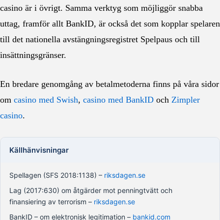
casino är i övrigt. Samma verktyg som möjliggör snabba
uttag, framför allt BankID, är också det som kopplar spelaren
till det nationella avstängningsregistret Spelpaus och till
insättningsgränser.
En bredare genomgång av betalmetoderna finns på våra sidor
om
casino med Swish
,
casino med BankID
och
Zimpler
casino
.
Källhänvisningar
Spellagen (SFS 2018:1138) –
riksdagen.se
Lag (2017:630) om åtgärder mot penningtvätt och
finansiering av terrorism –
riksdagen.se
BankID – om elektronisk legitimation –
bankid.com