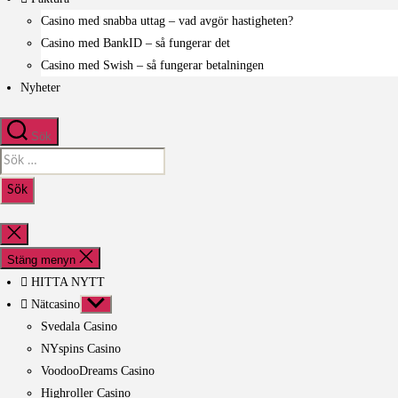
Casino med snabba uttag – vad avgör hastigheten?
Casino med BankID – så fungerar det
Casino med Swish – så fungerar betalningen
Nyheter
Sök
Sök
efter:
Stäng
sökningen
Stäng menyn
HITTA NYTT
Visa
Nätcasino
undermeny
Svedala Casino
NYspins Casino
VoodooDreams Casino
Highroller Casino