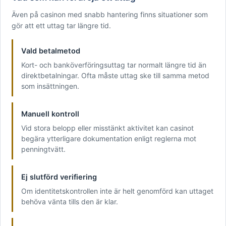
Även på casinon med snabb hantering finns situationer som
gör att ett uttag tar längre tid.
Vald betalmetod
Kort- och banköverföringsuttag tar normalt längre tid än
direktbetalningar. Ofta måste uttag ske till samma metod
som insättningen.
Manuell kontroll
Vid stora belopp eller misstänkt aktivitet kan casinot
begära ytterligare dokumentation enligt reglerna mot
penningtvätt.
Ej slutförd verifiering
Om identitetskontrollen inte är helt genomförd kan uttaget
behöva vänta tills den är klar.