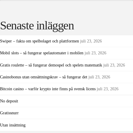
nyheter
Senaste inläggen
Swiper – fakta om spelbolaget och plattformen
juli 23, 2026
Mobil slots – så fungerar spelautomater i mobilen
juli 23, 2026
Gratis roulette – så fungerar demospel och spelets matematik
juli 23, 2026
Casinobonus utan omsättningskrav – så fungerar det
juli 23, 2026
Bitcoin casino – varför krypto inte finns på svensk licens
juli 23, 2026
No deposit
Gratissnurr
Utan insättning