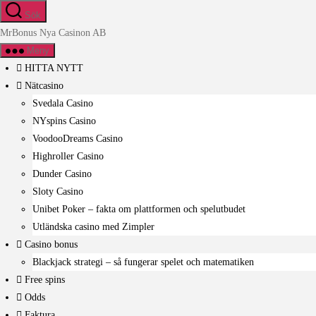
Hoppa
Sök
till
MrBonus Nya Casinon AB
innehåll
Meny
HITTA NYTT
Nätcasino
Svedala Casino
NYspins Casino
VoodooDreams Casino
Highroller Casino
Dunder Casino
Sloty Casino
Unibet Poker – fakta om plattformen och spelutbudet
Utländska casino med Zimpler
Casino bonus
Blackjack strategi – så fungerar spelet och matematiken
Free spins
Odds
Faktura