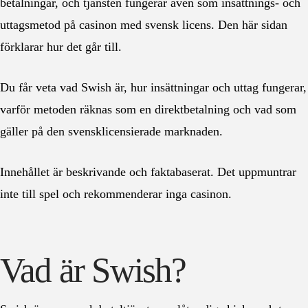
betalningar, och tjänsten fungerar även som insättnings- och
uttagsmetod på casinon med svensk licens. Den här sidan
förklarar hur det går till.
Du får veta vad Swish är, hur insättningar och uttag fungerar,
varför metoden räknas som en direktbetalning och vad som
gäller på den svensklicensierade marknaden.
Innehållet är beskrivande och faktabaserat. Det uppmuntrar
inte till spel och rekommenderar inga casinon.
Vad är Swish?