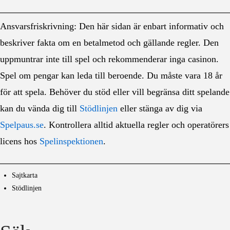
Ansvarsfriskrivning: Den här sidan är enbart informativ och
beskriver fakta om en betalmetod och gällande regler. Den
uppmuntrar inte till spel och rekommenderar inga casinon.
Spel om pengar kan leda till beroende. Du måste vara 18 år
för att spela. Behöver du stöd eller vill begränsa ditt spelande
kan du vända dig till
Stödlinjen
eller stänga av dig via
Spelpaus.se
. Kontrollera alltid aktuella regler och operatörers
licens hos
Spelinspektionen
.
Sajtkarta
Stödlinjen