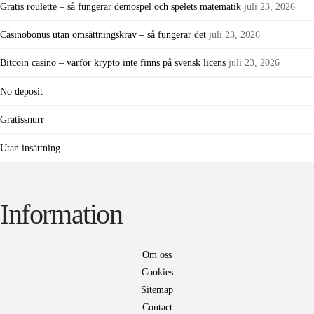
Gratis roulette – så fungerar demospel och spelets matematik
juli 23, 2026
Casinobonus utan omsättningskrav – så fungerar det
juli 23, 2026
Bitcoin casino – varför krypto inte finns på svensk licens
juli 23, 2026
No deposit
Gratissnurr
Utan insättning
Information
Om oss
Cookies
Sitemap
Contact