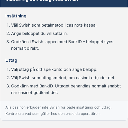
Insättning
Välj Swish som betalmetod i casinots kassa.
Ange beloppet du vill sätta in.
Godkänn i Swish-appen med BankID – beloppet syns
normalt direkt.
Uttag
Välj uttag på ditt spelkonto och ange belopp.
Välj Swish som uttagsmetod, om casinot erbjuder det.
Godkänn med BankID. Uttaget behandlas normalt snabbt
när casinot godkänt det.
Alla casinon erbjuder inte Swish för både insättning och uttag.
Kontrollera vad som gäller hos den enskilda operatören.