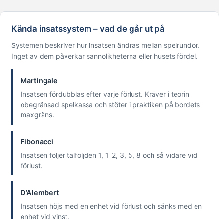
Kända insatssystem – vad de går ut på
Systemen beskriver hur insatsen ändras mellan spelrundor.
Inget av dem påverkar sannolikheterna eller husets fördel.
Martingale
Insatsen fördubblas efter varje förlust. Kräver i teorin
obegränsad spelkassa och stöter i praktiken på bordets
maxgräns.
Fibonacci
Insatsen följer talföljden 1, 1, 2, 3, 5, 8 och så vidare vid
förlust.
D’Alembert
Insatsen höjs med en enhet vid förlust och sänks med en
enhet vid vinst.