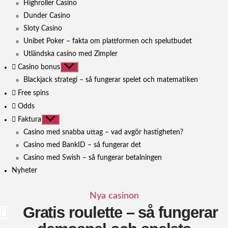
Highroller Casino
Dunder Casino
Sloty Casino
Unibet Poker – fakta om plattformen och spelutbudet
Utländska casino med Zimpler
Visa
Casino bonus
undermeny
Blackjack strategi – så fungerar spelet och matematiken
Free spins
Odds
Visa
Faktura
undermeny
Casino med snabba uttag – vad avgör hastigheten?
Casino med BankID – så fungerar det
Casino med Swish – så fungerar betalningen
Nyheter
Kategorier
Nya casinon
Gratis roulette – så fungerar