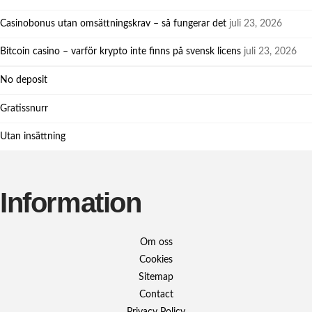
Casinobonus utan omsättningskrav – så fungerar det
juli 23, 2026
Bitcoin casino – varför krypto inte finns på svensk licens
juli 23, 2026
No deposit
Gratissnurr
Utan insättning
Information
Om oss
Cookies
Sitemap
Contact
Privacy Policy