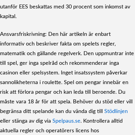
utanför EES beskattas med 30 procent som inkomst av
kapital.
Ansvarsfriskrivning: Den här artikeln är enbart
informativ och beskriver fakta om spelets regler,
matematik och gällande regelverk. Den uppmuntrar inte
till spel, ger inga spelråd och rekommenderar inga
casinon eller spelsystem. Inget insatssystem påverkar
sannolikheterna i roulette. Spel om pengar innebär en
risk att förlora pengar och kan leda till beroende. Du
måste vara 18 år för att spela. Behöver du stöd eller vill
begränsa ditt spelande kan du vända dig till
Stödlinjen
eller stänga av dig via
Spelpaus.se
. Kontrollera alltid
aktuella regler och operatörers licens hos