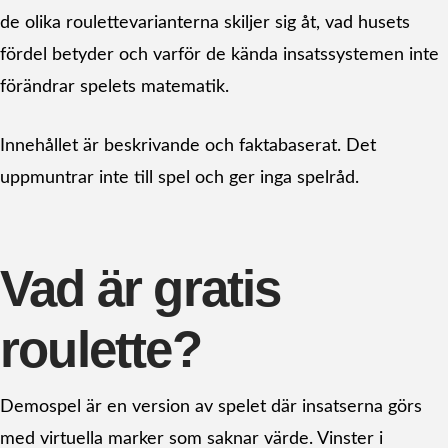
de olika roulettevarianterna skiljer sig åt, vad husets
fördel betyder och varför de kända insatssystemen inte
förändrar spelets matematik.
Innehållet är beskrivande och faktabaserat. Det
uppmuntrar inte till spel och ger inga spelråd.
Vad är gratis
roulette?
Demospel är en version av spelet där insatserna görs
med virtuella marker som saknar värde. Vinster i