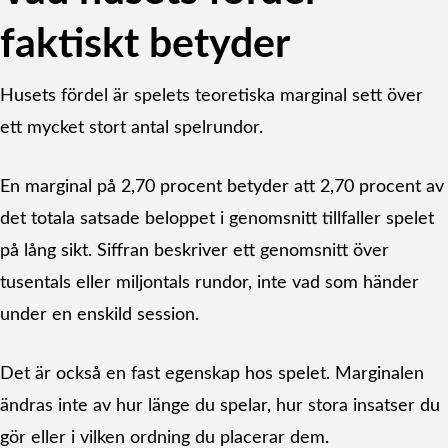
faktiskt betyder
Husets fördel är spelets teoretiska marginal sett över
ett mycket stort antal spelrundor.
En marginal på 2,70 procent betyder att 2,70 procent av
det totala satsade beloppet i genomsnitt tillfaller spelet
på lång sikt. Siffran beskriver ett genomsnitt över
tusentals eller miljontals rundor, inte vad som händer
under en enskild session.
Det är också en fast egenskap hos spelet. Marginalen
ändras inte av hur länge du spelar, hur stora insatser du
gör eller i vilken ordning du placerar dem.