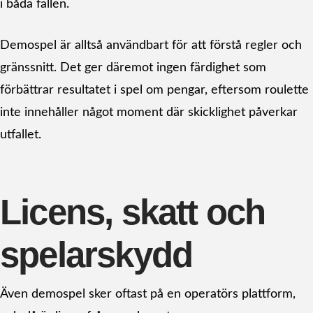
i båda fallen.
Demospel är alltså användbart för att förstå regler och
gränssnitt. Det ger däremot ingen färdighet som
förbättrar resultatet i spel om pengar, eftersom roulette
inte innehåller något moment där skicklighet påverkar
utfallet.
Licens, skatt och
spelarskydd
Även demospel sker oftast på en operatörs plattform,