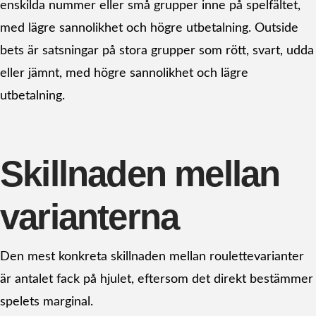
enskilda nummer eller små grupper inne på spelfältet,
med lägre sannolikhet och högre utbetalning. Outside
bets är satsningar på stora grupper som rött, svart, udda
eller jämnt, med högre sannolikhet och lägre
utbetalning.
Skillnaden mellan
varianterna
Den mest konkreta skillnaden mellan roulettevarianter
är antalet fack på hjulet, eftersom det direkt bestämmer
spelets marginal.