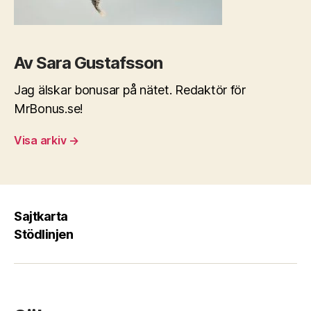
Av Sara Gustafsson
Jag älskar bonusar på nätet. Redaktör för
MrBonus.se!
Visa arkiv
→
Sajtkarta
Stödlinjen