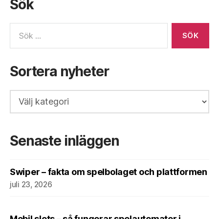
Sök
Sök
efter:
Sortera nyheter
Sortera
nyheter
Senaste inläggen
Swiper – fakta om spelbolaget och plattformen
juli 23, 2026
Mobil slots – så fungerar spelautomater i