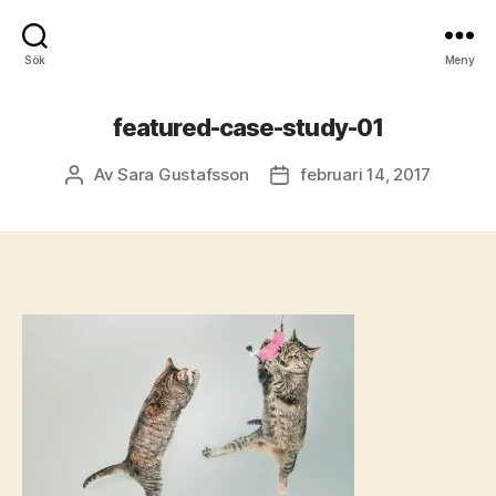
Sök
Meny
featured-case-study-01
Av
Sara Gustafsson
februari 14, 2017
Inläggsförfattare
Inläggsdatum