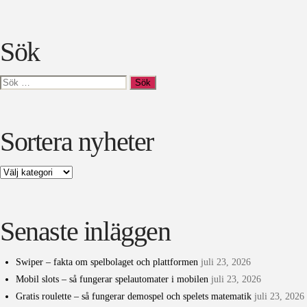
Sök
Sök
efter:
Sortera nyheter
Sortera
nyheter
Senaste inläggen
Swiper – fakta om spelbolaget och plattformen
juli 23, 2026
Mobil slots – så fungerar spelautomater i mobilen
juli 23, 2026
Gratis roulette – så fungerar demospel och spelets matematik
juli 23, 2026