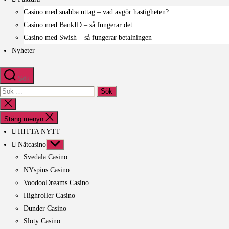
Casino med snabba uttag – vad avgör hastigheten?
Casino med BankID – så fungerar det
Casino med Swish – så fungerar betalningen
Nyheter
Sök
Sök
Stäng
efter:
sökningen
Stäng menyn
HITTA NYTT
Visa
Nätcasino
undermeny
Svedala Casino
NYspins Casino
VoodooDreams Casino
Highroller Casino
Dunder Casino
Sloty Casino