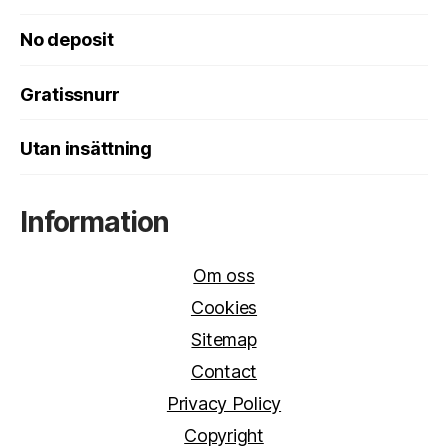
No deposit
Gratissnurr
Utan insättning
Information
Om oss
Cookies
Sitemap
Contact
Privacy Policy
Copyright