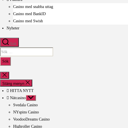
Casino med snabba uttag
Casino med BankID
Casino med Swish
Nyheter
Sök
Sök
efter:
Stäng
sökningen
Stäng menyn
HITTA NYTT
Visa
Nätcasino
undermeny
Svedala Casino
NYspins Casino
VoodooDreams Casino
Highroller Casino